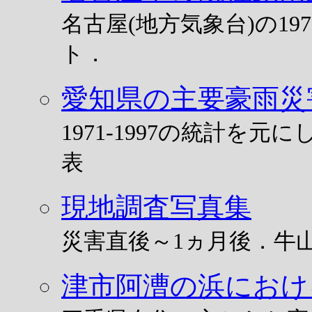
名古屋(地方気象台)の1
ト．
愛知県の主要豪雨災害記
1971-1997の統計を
表
現地調査写真集
災害直後～1ヵ月後．牛
津市阿漕の浜におけ