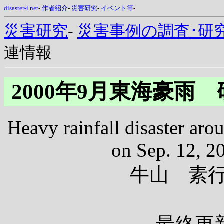
disaster-i.net
-
作者紹介
-
災害研究
-
イベント等
-
災害研究
-
災害事例の調査･研
連情報
2000年9月東海豪雨
Heavy rainfall disaster ar
on Sep. 12, 2
牛山 素